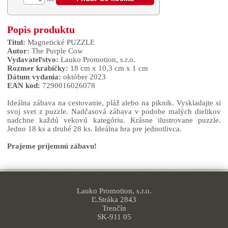
Popis produktu
Titul:
Magnetické PUZZLE
Autor:
The Purple Cow
Vydavateľstvo:
Lauko Promotion, s.r.o.
Rozmer krabičky:
18 cm x 10,3 cm x 1 cm
Dátum vydania:
október 2023
EAN kod:
7290016026078
Ideálna zábava na cestovanie, pláž alebo na piknik. Vyskladajte si
svoj svet z puzzle. Nadčasová zábava v podobe malých dielikov
nadchne každú vekovú kategóriu. Krásne ilustrovane puzzle.
Jedno 18 ks a druhé 28 ks. Ideálna hra pre jednotlivca.
Prajeme príjemnú zábavu!
Lauko Promotion, s.r.o.
Ľ.Stráka 2843
Trenčín
SK-911 05