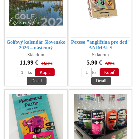
Golfový kalendár Slovensko
Pexeso "angličtina pre deti"
2026 – nástenný
ANIMALS
Skladom
Skladom
11,99 €
5,90 €
14,50 €
7,90 €
ks
ks
Detail
Detail