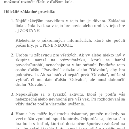
možnosť roztočiť fľašu v ďalšom kole.
Dôležité základné pravidlá:
Najdôležitejším pravidlom v tejto hre je dôvera. Základná
línia - čokoľvek sa v tejto hre povie alebo urobí, v tejto hre
aj ZOSTANE!
Klebetenie o súkromných informáciách, ktoré ste počuli
počas hry, je ÚPLNE NECOOL.
Urobte ju zábavnou pre všetkých. Ak vy alebo niekto iný v
skupine narazí na výzvu/otázku, ktorú sa hanbí
povedať/urobiť, nenechajte sa v hre strhnúť. Predložte tejto
osobe ďalšiu "Pravdivú" otázku alebo "Odvahu", aby hra
pokračovala. Ak sa hráčovi nepáči prvá "Odvaha", môže si
vybrať, či mu dáte ďalšiu "Odvahu", ale musí dokončiť
druhú "Odvahu".
Nepokúšajte sa o fyzickú aktivitu, ktorá je podľa vás
nebezpečná alebo nevhodná pre váš vek. Pri rozhodovaní sa
vždy riaďte podľa vlastného uváženia.
Hranie hry môže byť trochu riskantné, pretože niekedy sa
veci môžu vymknúť spod kontroly. Odporúča sa, aby sa táto
hra hrala s ľuďmi, ktorí sú dostatočne športovo založení na
to, aby zvládli takéto žarty, a necítia sa príliš rozpačito pred