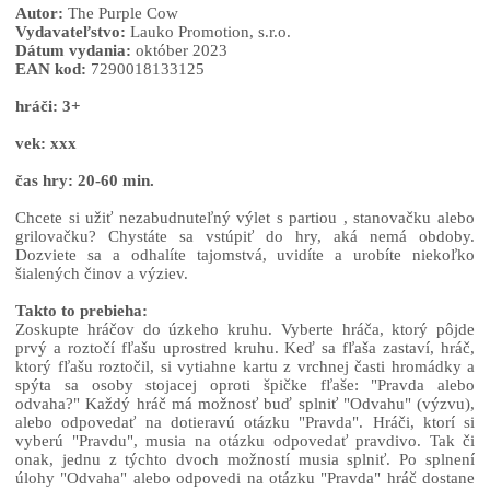
Autor:
The Purple Cow
Vydavateľstvo:
Lauko Promotion, s.r.o.
Dátum vydania:
október 2023
EAN kod:
7290018133125
hráči: 3+
vek: xxx
čas hry: 20-60 min.
Chcete si užiť nezabudnuteľný výlet s partiou , stanovačku alebo
grilovačku? Chystáte sa vstúpiť do hry, aká nemá obdoby.
Dozviete sa a odhalíte tajomstvá, uvidíte a urobíte niekoľko
šialených činov a výziev.
Takto to prebieha:
Zoskupte hráčov do úzkeho kruhu. Vyberte hráča, ktorý pôjde
prvý a roztočí fľašu uprostred kruhu. Keď sa fľaša zastaví, hráč,
ktorý fľašu roztočil, si vytiahne kartu z vrchnej časti hromádky a
spýta sa osoby stojacej oproti špičke fľaše: "Pravda alebo
odvaha?" Každý hráč má možnosť buď splniť "Odvahu" (výzvu),
alebo odpovedať na dotieravú otázku "Pravda". Hráči, ktorí si
vyberú "Pravdu", musia na otázku odpovedať pravdivo. Tak či
onak, jednu z týchto dvoch možností musia splniť. Po splnení
úlohy "Odvaha" alebo odpovedi na otázku "Pravda" hráč dostane