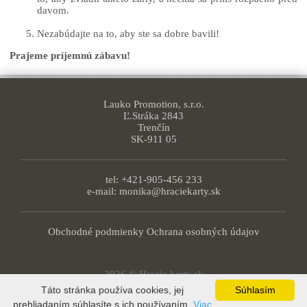
davom.
Nezabúdajte na to, aby ste sa dobre bavili!
Prajeme príjemnú zábavu!
Lauko Promotion, s.r.o.
Ľ.Stráka 2843
Trenčín
SK-911 05
tel: +421-905-456 233
e-mail:
monika@hraciekarty.sk
Obchodné podmienky
Ochrana osobných údajov
2026 © Hracie karty.sk
Táto stránka používa cookies, jej
Súhlasím
prehliadaním súhlasíte s ich používaním.
Viac