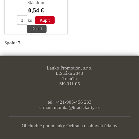
biela KU
Skladom
0,54 €
ks
Detail
Spolu:
7
Lauko Promotion, s.r.o.
Ľ.Stráka 2843
Trenčín
SK-911 05
tel: +421-905-456 233
e-mail:
monika@hraciekarty.sk
Obchodné podmienky
Ochrana osobných údajov