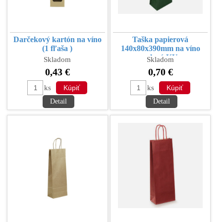
Darčekový kartón na víno
Taška papierová
(1 fľaša )
140x80x390mm na víno
zelená KU
Skladom
Skladom
0,43 €
0,70 €
ks
ks
Detail
Detail