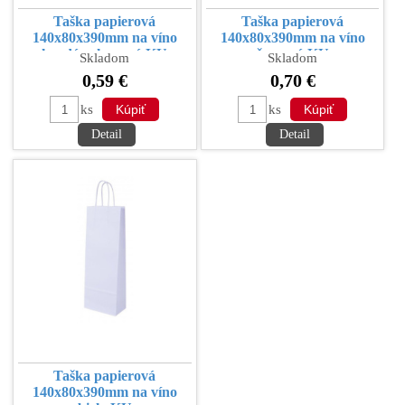
Taška papierová
Taška papierová
140x80x390mm na víno
140x80x390mm na víno
hnedá ryhovaná KU
červená KU
Skladom
Skladom
0,59 €
0,70 €
ks
ks
Detail
Detail
Taška papierová
140x80x390mm na víno