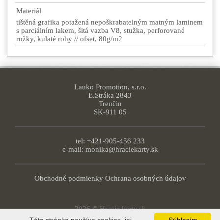
Materiál
tištěná grafika potažená nepoškrabatelným matným laminem
s parciálním lakem, šitá vazba V8, stužka, perforované
rožky, kulaté rohy // ofset, 80g/m2
Lauko Promotion, s.r.o.
Ľ.Stráka 2843
Trenčín
SK-911 05
tel: +421-905-456 233
e-mail:
monika@hraciekarty.sk
Obchodné podmienky
Ochrana osobných údajov
2026 © Hracie karty.sk