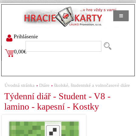
Prihlásenie
0,00€
Úvodná stránka
Diáre
školské, študentské a volnočasové diáre
Týdenní diář - Student - V8 -
lamino - kapesní - Kostky