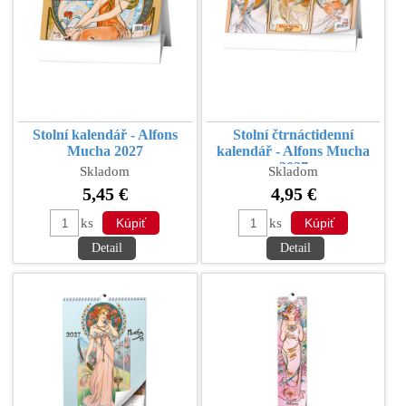
Stolní kalendář - Alfons
Stolní čtrnáctidenní
Mucha 2027
kalendář - Alfons Mucha
2027
Skladom
Skladom
5,45 €
4,95 €
ks
ks
Detail
Detail