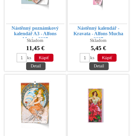
Nástěnný poznámkový
Nástěnný kalendář -
kalendář A3 - Alfons
Kravata - Alfons Mucha
Mucha 2027
2027
Skladom
Skladom
11,45 €
5,45 €
ks
ks
Detail
Detail