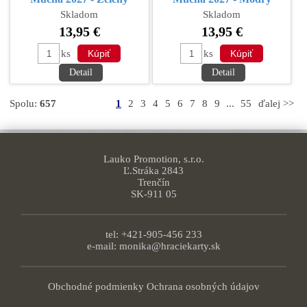
Skladom
Skladom
13,95 €
13,95 €
ks
ks
Detail
Detail
Spolu:
657
1
2
3
4
5
6
7
8
9
...
55
ďalej >>
Lauko Promotion, s.r.o.
Ľ.Stráka 2843
Trenčín
SK-911 05
tel: +421-905-456 233
e-mail:
monika@hraciekarty.sk
Obchodné podmienky
Ochrana osobných údajov