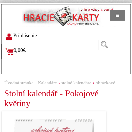
Prihlásenie
0,00€
Úvodná stránka
Kalendáre
stolné kalendáre
obrázkové
Stolní kalendář - Pokojové
květiny