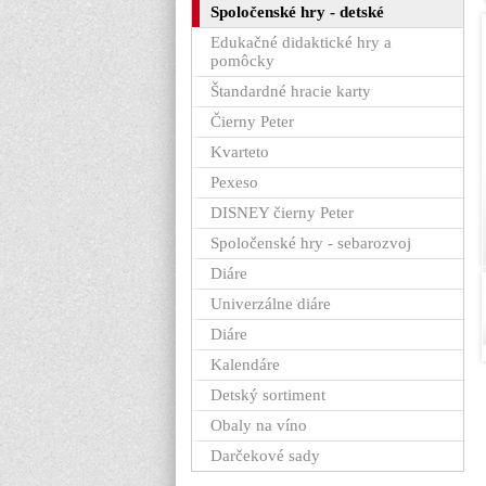
Spoločenské hry - detské
Edukačné didaktické hry a
pomôcky
Štandardné hracie karty
Čierny Peter
Kvarteto
Pexeso
DISNEY čierny Peter
Spoločenské hry - sebarozvoj
Diáre
Univerzálne diáre
Diáre
Kalendáre
Detský sortiment
Obaly na víno
Darčekové sady