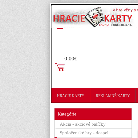
Prihlásenie
0,00€
HRACIE KARTY
REKLAMNÉ KARTY
Kategórie
Akcia - akciové balíčky
Spoločenské hry - dospelí