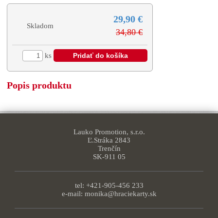
29,90 €
Skladom
34,80 €
ks
Popis produktu
Lauko Promotion, s.r.o.
Ľ.Stráka 2843
Trenčín
SK-911 05
tel: +421-905-456 233
e-mail:
monika@hraciekarty.sk