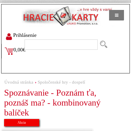
Prihlásenie
0,00€
Úvodná stránka
Spoločenské hry - dospelí
Spoznávanie - Poznám ťa,
poznáš ma? - kombinovaný
balíček
Akcia