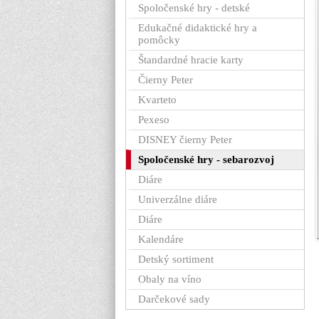
Spoločenské hry - detské
Edukačné didaktické hry a
pomôcky
Štandardné hracie karty
Čierny Peter
Kvarteto
Pexeso
DISNEY čierny Peter
Spoločenské hry - sebarozvoj
Diáre
Univerzálne diáre
Diáre
Kalendáre
Detský sortiment
Obaly na víno
Darčekové sady