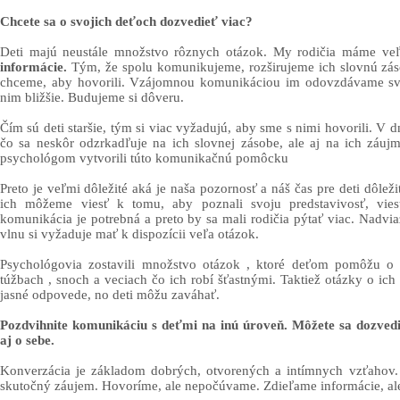
Chcete sa o svojich deťoch dozvedieť viac?
Deti majú neustále množstvo rôznych otázok. My rodičia máme veľ
informácie.
Tým, že spolu komunikujeme, rozširujeme ich slovnú zás
chceme, aby hovorili. Vzájomnou komunikáciou im odovzdávame sv
nim bližšie. Budujeme si dôveru.
Čím sú deti staršie, tým si viac vyžadujú, aby sme s nimi hovorili. V 
čo sa neskôr odzrkadľuje na ich slovnej zásobe, ale aj na ich záujm
psychológom vytvorili túto komunikačnú pomôcku
Preto je veľmi dôležité aká je naša pozornosť a náš čas pre deti dôle
ich môžeme viesť k tomu, aby poznali svoju predstavivosť, vies
komunikácia je potrebná a preto by sa mali rodičia pýtať viac. Nadvia
vlnu si vyžaduje mať k dispozícii veľa otázok.
Psychológovia zostavili množstvo otázok , ktoré deťom pomôžu o s
túžbach , snoch a veciach čo ich robí šťastnými. Taktiež otázky o ic
jasné odpovede, no deti môžu zaváhať.
Pozdvihnite komunikáciu s deťmi na inú úroveň.
Môžete sa dozvedi
aj o sebe.
Konverzácia je základom dobrých, otvorených a intímnych vzťahov. 
skutočný záujem. Hovoríme, ale nepočúvame. Zdieľame informácie, al