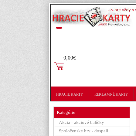
Prihlásenie
0,00€
HRACIE KARTY
REKLAMNÉ KARTY
Kategórie
Akcia - akciové balíčky
Spoločenské hry - dospelí