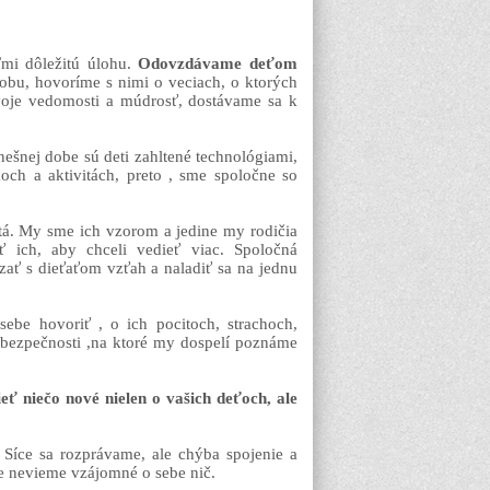
mi dôležitú úlohu.
Odovzdávame deťom
obu, hovoríme s nimi o veciach, o ktorých
oje vedomosti a múdrosť, dostávame sa k
dnešnej dobe sú deti zahltené technológiami,
och a aktivitách, preto , sme spoločne so
žitá. My sme ich vzorom a jedine my rodičia
ť ich, aby chceli vedieť viac. Spoločná
zať s dieťaťom vzťah a naladiť sa na jednu
ebe hovoriť , o ich pocitoch, strachoch,
h bezpečnosti ,na ktoré my dospelí poznáme
eť niečo nové nielen o vašich deťoch, ale
Síce sa rozprávame, ale chýba spojenie a
e nevieme vzájomné o sebe nič.