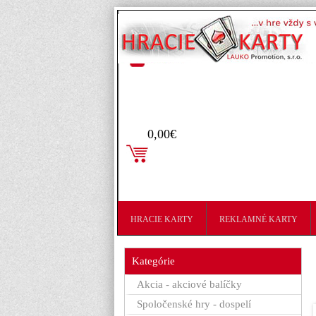
Prihlásenie
0,00€
HRACIE KARTY
REKLAMNÉ KARTY
Kategórie
Akcia - akciové balíčky
Spoločenské hry - dospelí