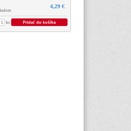
4,29 €
ladom
ks