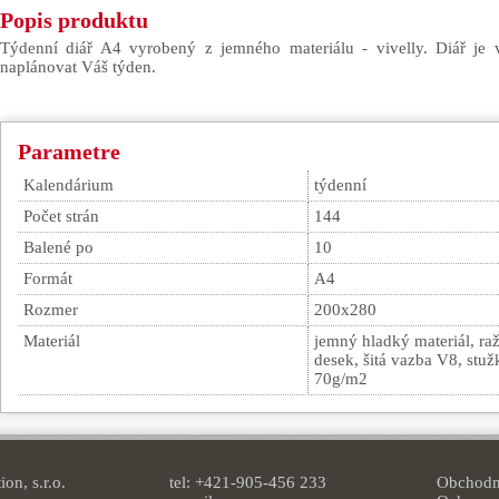
Popis produktu
Týdenní diář A4 vyrobený z jemného materiálu - vivelly. Diář je
naplánovat Váš týden.
Parametre
Kalendárium
týdenní
Počet strán
144
Balené po
10
Formát
A4
Rozmer
200x280
Materiál
jemný hladký materiál, ra
desek, šitá vazba V8, stužk
70g/m2
on, s.r.o.
tel: +421-905-456 233
Obchodn