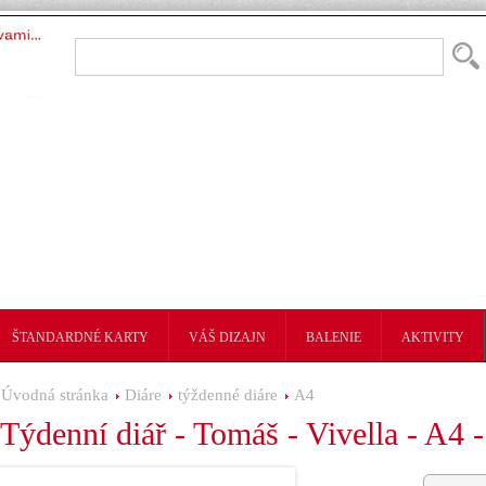
ŠTANDARDNÉ KARTY
VÁŠ DIZAJN
BALENIE
AKTIVITY
Úvodná stránka
Diáre
týždenné diáre
A4
Týdenní diář - Tomáš - Vivella - A4 