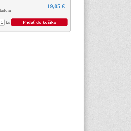
19,05 €
ladom
ks