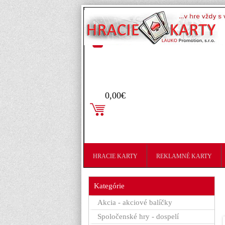
Prihlásenie
0,00€
HRACIE KARTY
REKLAMNÉ KARTY
Kategórie
Akcia - akciové balíčky
Spoločenské hry - dospelí