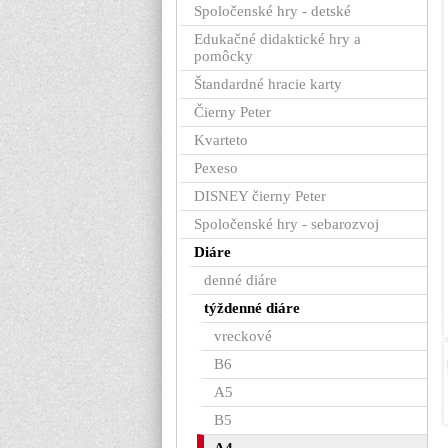
Spoločenské hry - detské
Edukačné didaktické hry a
pomôcky
Štandardné hracie karty
Čierny Peter
Kvarteto
Pexeso
DISNEY čierny Peter
Spoločenské hry - sebarozvoj
Diáre
denné diáre
týždenné diáre
vreckové
B6
A5
B5