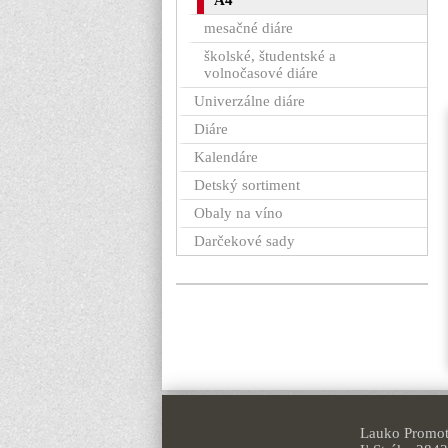
A4
mesačné diáre
školské, študentské a
volnočasové diáre
Univerzálne diáre
Diáre
Kalendáre
Detský sortiment
Obaly na víno
Darčekové sady
Lauko Promoti