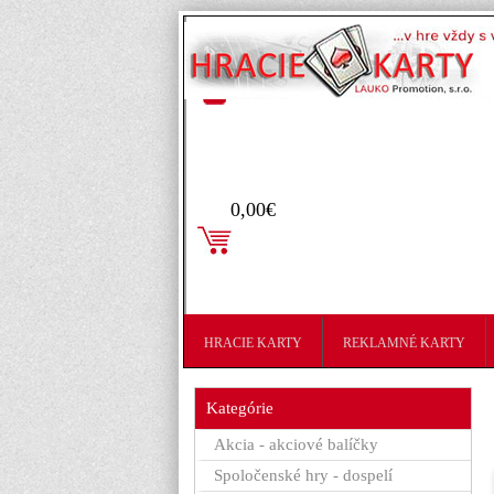
Prihlásenie
0,00€
HRACIE KARTY
REKLAMNÉ KARTY
Kategórie
Akcia - akciové balíčky
Spoločenské hry - dospelí