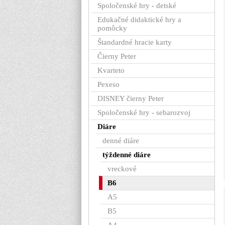
Spoločenské hry - detské
Edukačné didaktické hry a
pomôcky
Štandardné hracie karty
Čierny Peter
Kvarteto
Pexeso
DISNEY čierny Peter
Spoločenské hry - sebarozvoj
Diáre
denné diáre
týždenné diáre
vreckové
B6
A5
B5