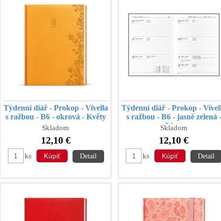
Týdenní diář - Prokop - Vivella
Týdenní diář - Prokop - Vivel
s ražbou - B6 - okrová - Květy
s ražbou - B6 - jasně zelená 
Listy
Skladom
Skladom
12,10 €
12,10 €
ks
ks
Detail
Detail