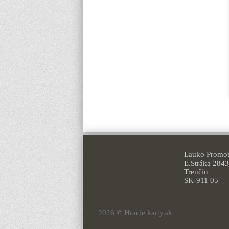
Lauko Promoti
Ľ.Stráka 2843
Trenčín
SK-911 05
2026 © Hracie karty.sk