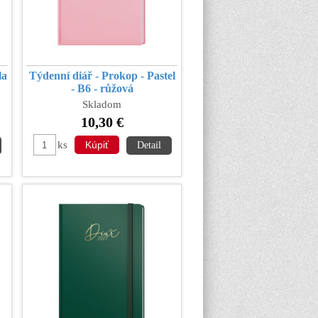
la
Týdenní diář - Prokop - Pastel
- B6 - růžová
Skladom
10,30 €
ks
Detail