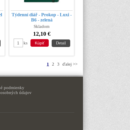
el
Týdenní diář - Prokop - Luxi -
B6 - zelená
Skladom
12,10 €
ks
Detail
1
2
3
ďalej >>
é podmienky
 osobných údajov