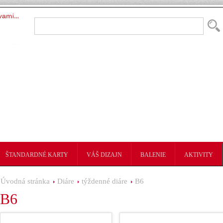
ŠTANDARDNÉ KARTY
VÁŠ DIZAJN
BALENIE
AKTIVITY
Úvodná stránka
Diáre
týždenné diáre
B6
B6