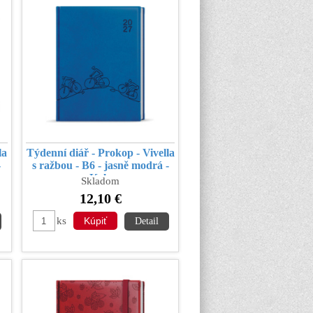
la
Týdenní diář - Prokop - Vivella
-
s ražbou - B6 - jasně modrá -
Kolo
Skladom
12,10 €
ks
Detail