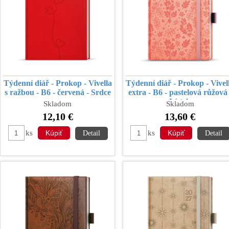
Týdenní diář - Prokop - Vivella
Týdenní diář - Prokop - Vivel
s ražbou - B6 - červená - Srdce
extra - B6 - pastelová růžová 
Lístek
Skladom
Skladom
12,10 €
13,60 €
ks
ks
Detail
Detail