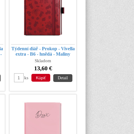
la
Týdenní diář - Prokop - Vivella
-
extra - B6 - hnědá - Maliny
Skladom
13,60 €
ks
Detail