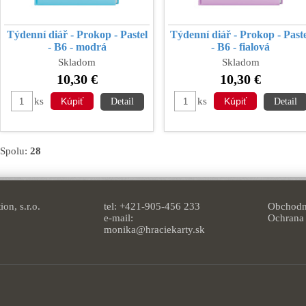
Týdenní diář - Prokop - Pastel
Týdenní diář - Prokop - Past
- B6 - modrá
- B6 - fialová
Skladom
Skladom
10,30 €
10,30 €
ks
ks
Detail
Detail
Spolu:
28
on, s.r.o.
tel: +421-905-456 233
Obchodn
e-mail:
Ochrana
monika@hraciekarty.sk