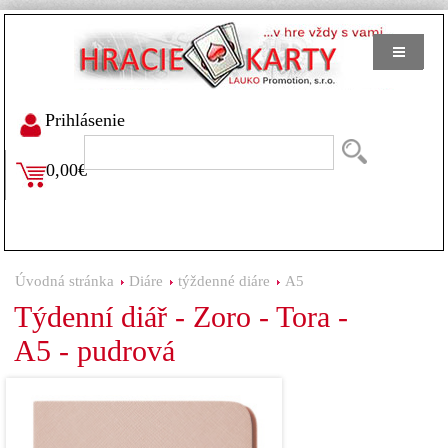
Prihlásenie
0,00€
Úvodná stránka
Diáre
týždenné diáre
A5
Týdenní diář - Zoro - Tora -
A5 - pudrová