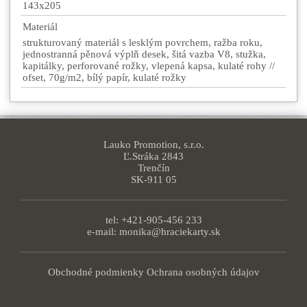
143x205
Materiál
strukturovaný materiál s lesklým povrchem, ražba roku,
jednostranná pěnová výplň desek, šitá vazba V8, stužka,
kapitálky, perforované rožky, vlepená kapsa, kulaté rohy //
ofset, 70g/m2, bílý papír, kulaté rožky
Lauko Promotion, s.r.o.
Ľ.Stráka 2843
Trenčín
SK-911 05
tel: +421-905-456 233
e-mail:
monika@hraciekarty.sk
Obchodné podmienky
Ochrana osobných údajov