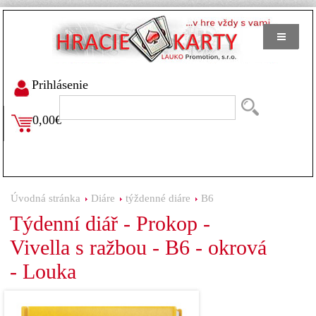
Prihlásenie
0,00€
Úvodná stránka
Diáre
týždenné diáre
B6
Týdenní diář - Prokop -
Vivella s ražbou - B6 - okrová
- Louka