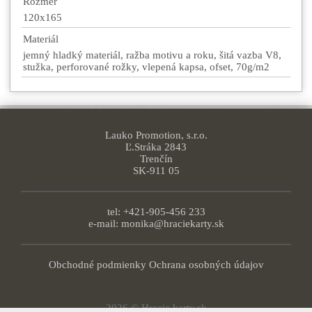
Rozmer
120x165
Materiál
jemný hladký materiál, ražba motivu a roku, šitá vazba V8,
stužka, perforované rožky, vlepená kapsa, ofset, 70g/m2
Lauko Promotion, s.r.o.
Ľ.Stráka 2843
Trenčín
SK-911 05
tel: +421-905-456 233
e-mail:
monika@hraciekarty.sk
Obchodné podmienky
Ochrana osobných údajov
2026 © Hracie karty.sk