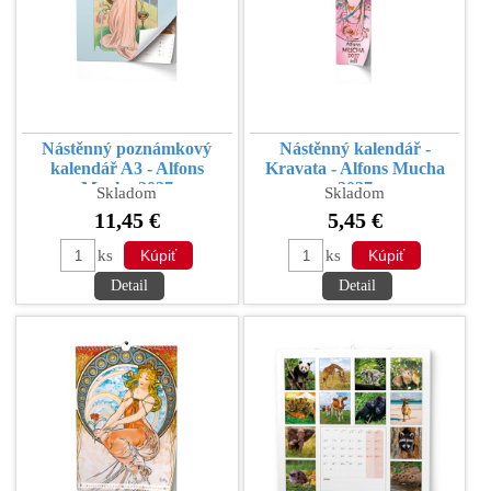
Nástěnný poznámkový
Nástěnný kalendář -
kalendář A3 - Alfons
Kravata - Alfons Mucha
Mucha 2027
2027
Skladom
Skladom
11,45 €
5,45 €
ks
ks
Detail
Detail