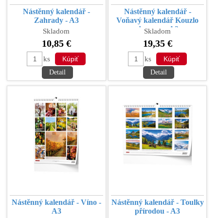
Nástěnný kalendář -
Nástěnný kalendář -
Zahrady - A3
Voňavý kalendář Kouzlo
domova - A3
Skladom
Skladom
10,85 €
19,35 €
ks
ks
Detail
Detail
Nástěnný kalendář - Víno -
Nástěnný kalendář - Toulky
A3
přírodou - A3