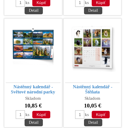
ks
ks
Detail
Detail
Nástěnný kalendář -
Nástěnný kalendář -
Světové národní parky
Štěňata
Skladom
Skladom
10,85 €
10,05 €
ks
ks
Detail
Detail