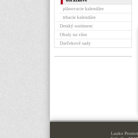
obrázkové
plánovacie kalendáre
trhacie kalendáre
Detský sortiment
Obaly na víno
Darčekové sady
Lauko Promoti