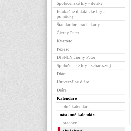
Spoločenské hry - detské
Edukačné didaktické hry a
pomôcky
Štandardné hracie karty
Čierny Peter
Kvarteto
Pexeso
DISNEY čierny Peter
Spoločenské hry - sebarozvoj
Diáre
Univerzálne diáre
Diáre
Kalendáre
stolné kalendáre
nástenné kalendáre
pracovní