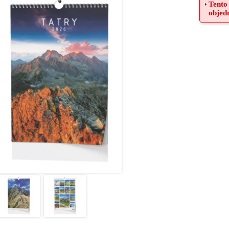
Tento
objed