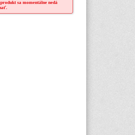
 produkt sa momentálne nedá
nať.