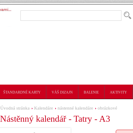
ŠTANDARDNÉ KARTY
VÁŠ DIZAJN
BALENIE
AKTIVITY
Úvodná stránka
Kalendáre
nástenné kalendáre
obrázkové
Nástěnný kalendář - Tatry - A3