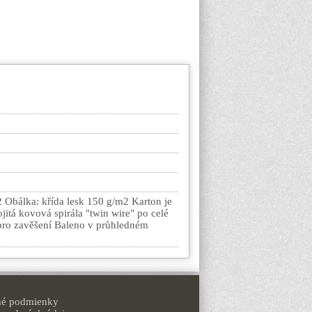
2 Obálka: křída lesk 150 g/m2 Karton je
ojitá kovová spirála "twin wire" po celé
 pro zavěšení Baleno v průhledném
é podmienky