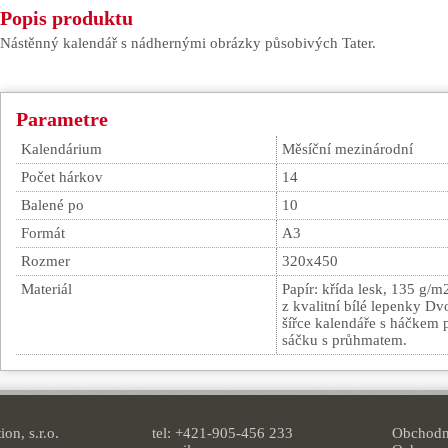
Popis produktu
Nástěnný kalendář s nádhernými obrázky působivých Tater.
Parametre
Kalendárium
Měsíční mezinárodní
Počet hárkov
14
Balené po
10
Formát
A3
Rozmer
320x450
Materiál
Papír: křída lesk, 135 g/m
z kvalitní bílé lepenky Dv
šířce kalendáře s háčkem
sáčku s průhmatem.
on, s.r.o.
tel: +421-905-456 233
Obchodn