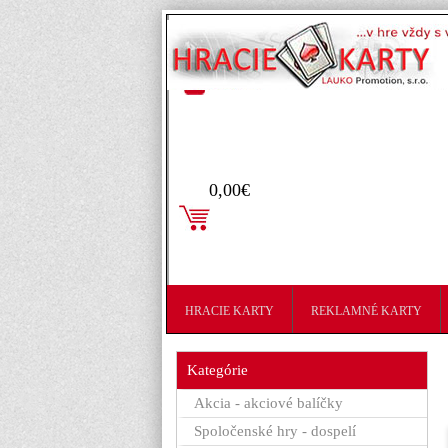
Prihlásenie
0,00€
HRACIE KARTY
REKLAMNÉ KARTY
Kategórie
Akcia - akciové balíčky
Spoločenské hry - dospelí