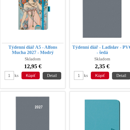
Týdenní diář A5 - Alfons
Týdenní diář - Ladislav - P
Mucha 2027 - Modrý
- šedá
Skladom
Skladom
12,95 €
2,35 €
ks
ks
Detail
Detail