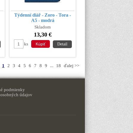
Týdenní diář - Zoro - Tora -
A5 - modrá
Skladom
13,30 €
ks
Detail
1
2
3
4
5
6
7
8
9
...
18
ďalej >>
é podmienky
 osobných údajov