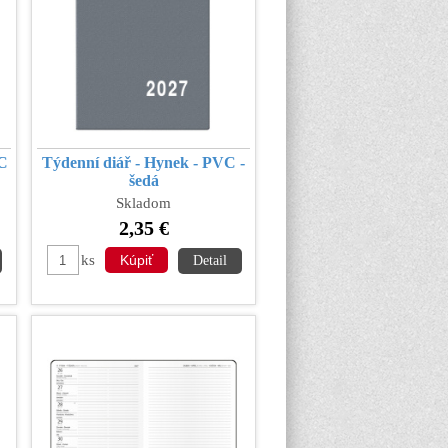
VC
Týdenní diář - Hynek - PVC -
šedá
Skladom
2,35 €
ks
Detail