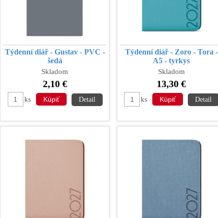
Týdenní diář - Gustav - PVC -
Týdenní diář - Zoro - Tora -
šedá
A5 - tyrkys
Skladom
Skladom
2,10 €
13,30 €
ks
ks
Detail
Detail