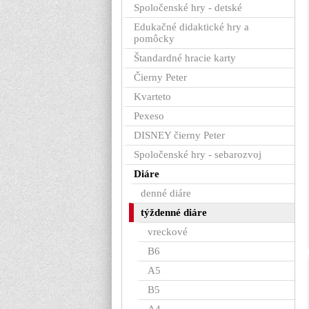
Spoločenské hry - detské
Edukačné didaktické hry a
pomôcky
Štandardné hracie karty
Čierny Peter
Kvarteto
Pexeso
DISNEY čierny Peter
Spoločenské hry - sebarozvoj
Diáre
denné diáre
týždenné diáre
vreckové
B6
A5
B5