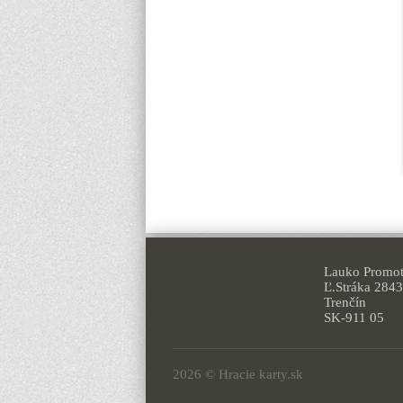
Lauko Promoti
Ľ.Stráka 2843
Trenčín
SK-911 05
2026 © Hracie karty.sk