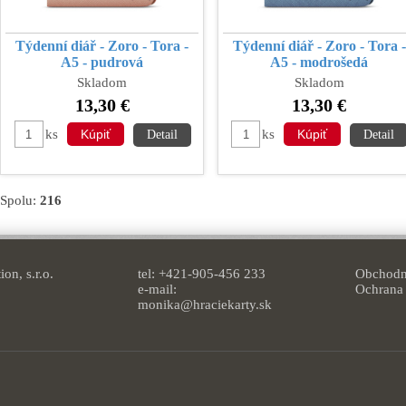
Týdenní diář - Zoro - Tora -
Týdenní diář - Zoro - Tora -
A5 - pudrová
A5 - modrošedá
Skladom
Skladom
13,30 €
13,30 €
ks
ks
Detail
Detail
Spolu:
216
on, s.r.o.
tel: +421-905-456 233
Obchodn
e-mail:
Ochrana
monika@hraciekarty.sk